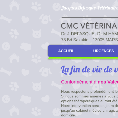
Jacques Defasque Vétérinaire
​Dr J.DEFASQUE, Dr M.HA
78 Bd Sakakini, 13005 MAR
ACCUEIL
URGENCES
La fin de vie de
Conformément à
nos Vale
Nous respectons profondément le lie
Si nous sommes amenés à vous pr
options thérapeutiques auront été
Notre intervention sera toujours 
jusqu'au cabinet médico-chirugical
domicile.