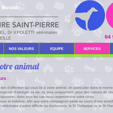
 Marseille
MEL,
Dr V.POLETTI
vétérinaires
04 
SEILLE
NOS VALEURS
EQUIPE
SERVICES
 votre animal
urs
:
n d'affection qui vous lie à votre animal, en particulier dans le moment d
oposer d'abréger sa vie, ce sera uniquement
pour des raisons de sou
 épuisées; dans tous les cas nous respecterons votre choix.
douce et indolore, afin que votre compagnon parte au cours d'une anest
 vétérinaire s'avère difficile ou douloureux,
le Dr Defasque ou le Dr Ham